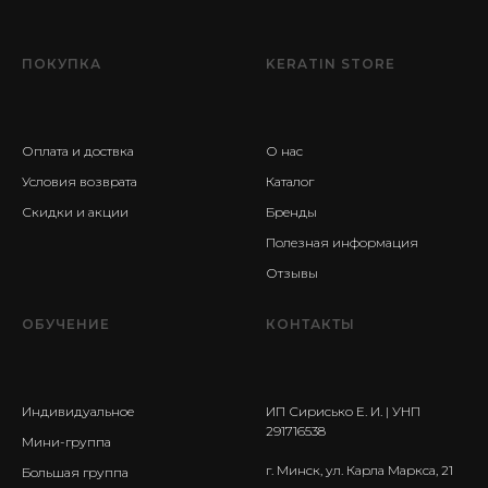
ПОКУПКА
KERATIN STORE
Оплата и доствка
О нас
Условия возврата
Каталог
Скидки и акции
Бренды
Полезная информация
Отзывы
ОБУЧЕНИЕ
КОНТАКТЫ
Индивидуальное
ИП Сирисько Е. И. | УНП
291716538
Мини-группа
г. Минск, ул. Карла Маркса, 21
Большая группа