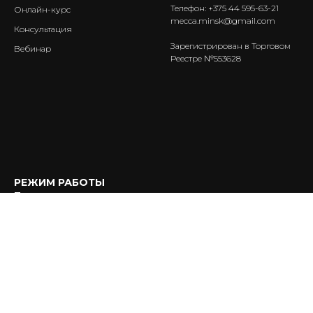
Телефон: +375 44 595-63-21
Онлайн-курс
mecca.minsk@gmail.com
Консультация
Зарегистрирован в Торговом
Вебинар
Реестре №553628
РЕЖИМ РАБОТЫ
Прием заказов: круглосуточно;
Обработка заказов: с 9:00 до 21:00, ежедневно.
Образец платежных документов →
Публичный договор на оказание услуг в сфере
дополнительного образования →