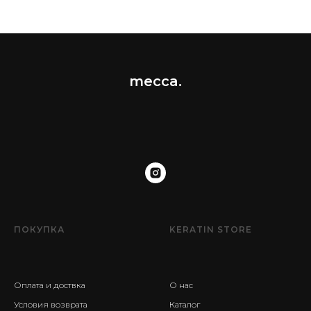
mecca.
ПОКУПКА
KERATIN STORE
Оплата и доствка
О нас
Условия возврата
Каталог