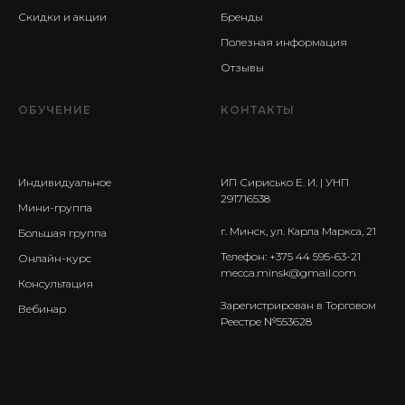
Скидки и акции
Бренды
Полезная информация
Отзывы
ОБУЧЕНИЕ
КОНТАКТЫ
Индивидуальное
ИП Сирисько Е. И. | УНП
291716538
Мини-группа
г. Минск, ул. Карла Маркса, 21
Большая группа
Телефон: +375 44 595-63-21
Онлайн-курс
mecca.minsk@gmail.com
Консультация
Зарегистрирован в Торговом
Вебинар
Реестре №553628