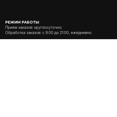
РЕЖИМ РАБОТЫ
Прием заказов: круглосуточно;
Обработка заказов: с 9:00 до 21:00, ежедневно.
Образец платежных документов →
Публичный договор на оказание услуг в сфере
дополнительного образования →
Местонахождение книги замечаний и предложений:
Республика Беларусь, г. Минск ул. Карла Маркса 21
Контакты уполномоченного рассматривать обращения
покупателей в соответствии с законодательством об
обращениях граждан и юридических лиц: Сирисько
Екатерина Ивановна,
+375 44 595-63-21, e-mail: mecca.minsk@gmail.com
Номера уполномоченных рассматривать обращения